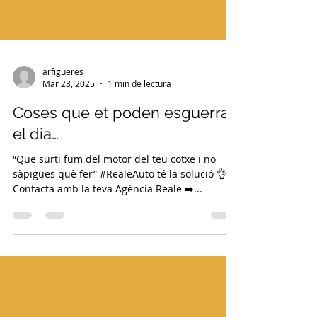
arfigueres
Mar 28, 2025
1 min de lectura
Coses que et poden esguerrar
el dia…
“Que surti fum del motor del teu cotxe i no
sàpigues què fer” #RealeAuto té la solució 👌 📍
Contacta amb la teva Agència Reale ➡️...