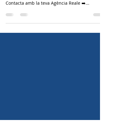
Coses que et poden esguerrar
el dia…
“Que surti fum del motor del teu cotxe i no
sàpigues què fer” #RealeAuto té la solució 👌 📍
Contacta amb la teva Agència Reale ➡️...