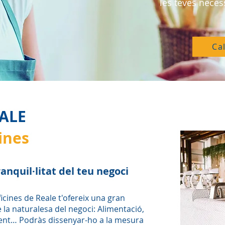
les teves necess
Ca
ALE
ines
ranquil·litat del teu negoci
cines de Reale t'ofereix una gran
 la naturalesa del negoci: Alimentació,
iment… Podràs dissenyar-ho a la mesura