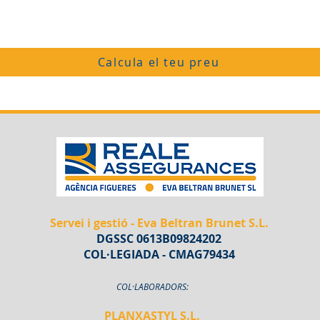
Calcula el teu preu
Servei i gestió - Eva Beltran Brunet S.L.
DGSSC 0613B09824202
COL·LEGIADA - CMAG79434
COL·LABORADORS:
PLANXASTYL S.L.