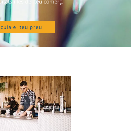
itats i les del teu comerç.
lcula el teu preu