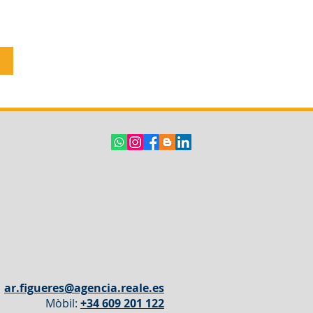
ar.figueres@agencia.reale.es
Mòbil:
+34 609 201 122