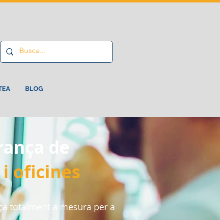
TEA
BLOG
rança de
i oficines
a totalment a mesura per a