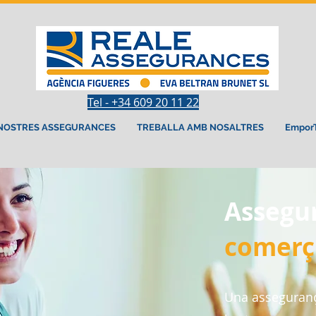
Tel - +34 609 20 11 22
 NOSTRES ASSEGURANCES
TREBALLA AMB NOSALTRES
Empor
Assegu
comerç 
Una asseguranç